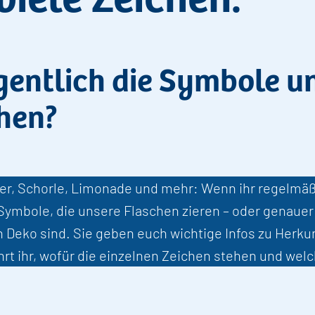
gentlich die Symbole u
hen?
er, Schorle, Limonade und mehr: Wenn ihr regelmä
Symbole, die unsere Flaschen zieren – oder genauer 
 Deko sind. Sie geben euch wichtige Infos zu Herkun
ahrt ihr, wofür die einzelnen Zeichen stehen und we